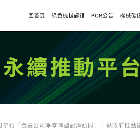
回首頁
綠色機械認證
PCR公告
機械碳
零
永續推動平
0日舉行「金豐公司淨零轉型觀摩訪問」，籲政府推動