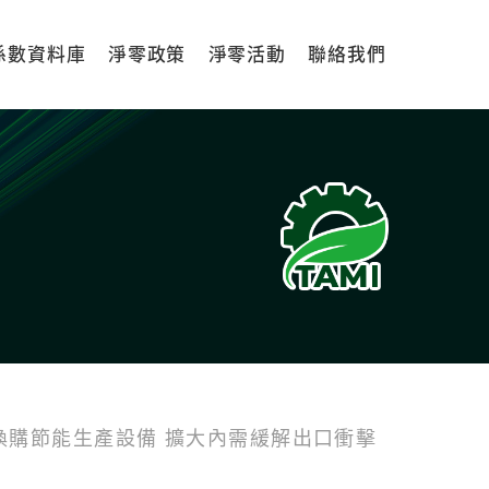
係數資料庫
淨零政策
淨零活動
聯絡我們
台
換購節能生產設備 擴大內需緩解出口衝擊